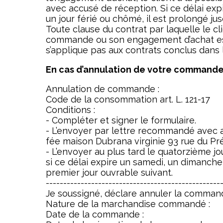
avec accusé de réception. Si ce délai e
un jour férié ou chômé, il est prolongé ju
Toute clause du contrat par laquelle le c
commande ou son engagement d’achat est 
s’applique pas aux contrats conclus dans le
En cas d’annulation de votre commande,
Annulation de commande :
Code de la consommation art. L. 121-17
Conditions :
- Compléter et signer le formulaire.
- L’envoyer par lettre recommandé avec ac
fée maison Dubrana virginie 93 rue du Pré
- L’envoyer au plus tard le quatorzième j
si ce délai expire un samedi, un dimanche
premier jour ouvrable suivant.
--------------------------------------------------
Je soussigné, déclare annuler la command
Nature de la marchandise commandé :
Date de la commande :