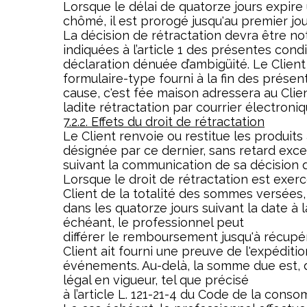
Lorsque le délai de quatorze jours expire
chômé, il est prorogé jusqu'au premier jou
La décision de rétractation devra être no
indiquées à l’article 1 des présentes con
déclaration dénuée d’ambigüité. Le Client a
formulaire-type fourni à la fin des présen
cause, c'est fée maison adressera au Clie
ladite rétractation par courrier électroniq
7.2.2. Effets du droit de rétractation
Le Client renvoie ou restitue les produit
désignée par ce dernier, sans retard exces
suivant la communication de sa décision d
Lorsque le droit de rétractation est exer
Client de la totalité des sommes versées, 
dans les quatorze jours suivant la date à 
échéant, le professionnel peut
différer le remboursement jusqu'à récupér
Client ait fourni une preuve de l'expéditi
événements. Au-delà, la somme due est, de
légal en vigueur, tel que précisé
à l’article L. 121-21-4 du Code de la cons