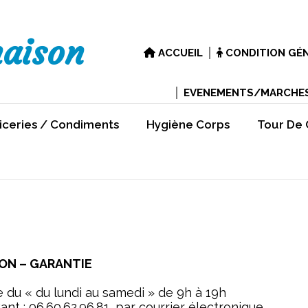
maison
ACCUEIL
CONDITION GÉN
EVENEMENTS/MARCHE
iceries / Condiments
Hygiène Corps
Tour De
ION – GARANTIE
e du « du lundi au samedi » de 9h à 19h
t : 06.60.62.96.81, par courrier électronique