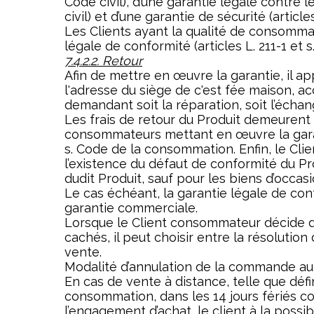
Code civil), d’une garantie légale contre l
civil) et d’une garantie de sécurité (article
Les Clients ayant la qualité de consomma
légale de conformité (articles L. 211-1 et
7.4.2.2. Retour
Afin de mettre en œuvre la garantie, il ap
l'adresse du siège de c'est fée maison, a
demandant soit la réparation, soit l’écha
Les frais de retour du Produit demeurent à
consommateurs mettant en œuvre la garant
s. Code de la consommation. Enfin, le Cli
l’existence du défaut de conformité du Pr
dudit Produit, sauf pour les biens d’occasi
Le cas échéant, la garantie légale de co
garantie commerciale.
Lorsque le Client consommateur décide d
cachés, il peut choisir entre la résolutio
vente.
Modalité d’annulation de la commande aup
En cas de vente à distance, telle que défin
consommation, dans les 14 jours fériés 
l’engagement d’achat, le client à la poss