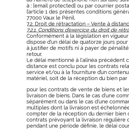
à :
[email protected]
ou par courrier postal
l’article 1 des présentes conditions géné
77000 Vaux le Pénil.
7.2. Droit de rétractation – Vente à distan
7.2.1. Conditions d’exercice du droit de rétr
Conformément à la législation en vigueur 
dispose d'un délai de quatorze jours pour
à justifier de motifs ni à payer de pénalité
retour.
Le délai mentionné à l'alinéa précédent c
distance est conclu pour les contrats rela
service et/ou à la fourniture d’un conten
matériel, soit de la réception du bien par 
pour les contrats de vente de biens et le
livraison de biens. Dans le cas d'une com
séparément ou dans le cas d'une comman
multiples dont la livraison est échelonnée
compter de la réception du dernier bien o
contrats prévoyant la livraison régulière 
pendant une période définie, le délai cou