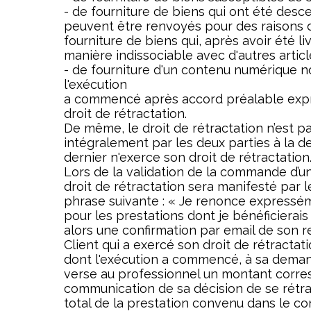
- de fourniture de biens qui ont été descel
peuvent être renvoyés pour des raisons d
fourniture de biens qui, après avoir été l
manière indissociable avec d'autres articl
- de fourniture d'un contenu numérique n
l'exécution
a commencé après accord préalable expr
droit de rétractation.
De même, le droit de rétractation n’est p
intégralement par les deux parties à la 
dernier n'exerce son droit de rétractation
Lors de la validation de la commande d’u
droit de rétractation sera manifesté par l
phrase suivante : « Je renonce expressém
pour les prestations dont je bénéficierais
alors une confirmation par email de son r
Client qui a exercé son droit de rétractat
dont l'exécution a commencé, à sa demand
verse au professionnel un montant corres
communication de sa décision de se rétra
total de la prestation convenu dans le con