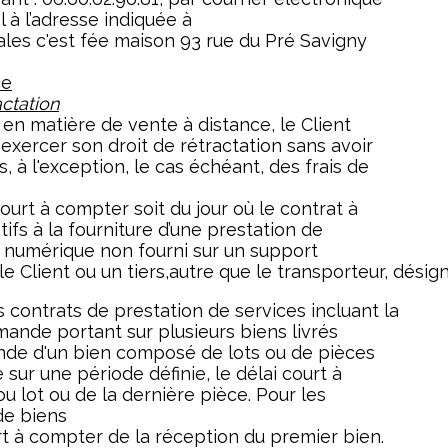
 à l’adresse indiquée à
rales c'est fée maison 93 rue du Pré Savigny
ce
actation
en matière de vente à distance, le Client
 exercer son droit de rétractation sans avoir
s, à l'exception, le cas échéant, des frais de
ourt à compter soit du jour où le contrat à
tifs à la fourniture d’une prestation de
u numérique non fourni sur un support
le Client ou un tiers,autre que le transporteur, désign
s contrats de prestation de services incluant la
mande portant sur plusieurs biens livrés
de d'un bien composé de lots ou de pièces
 sur une période définie, le délai court à
u lot ou de la dernière pièce. Pour les
de biens
rt à compter de la réception du premier bien.