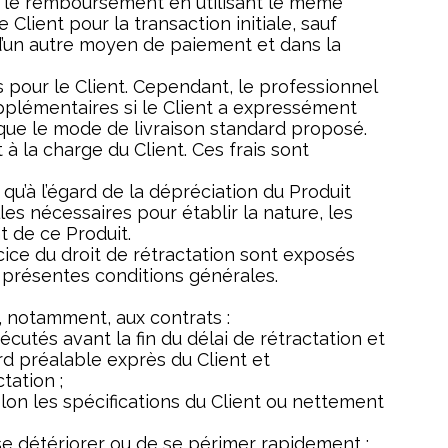
e le remboursement en utilisant le même
Client pour la transaction initiale, sauf
n d’un autre moyen de paiement et dans la
pour le Client. Cependant, le professionnel
upplémentaires si le Client a expressément
 que le mode de livraison standard proposé.
 à la charge du Client. Ces frais sont
qu’à l’égard de la dépréciation du Produit
es nécessaires pour établir la nature, les
t de ce Produit.
cice du droit de rétractation sont exposés
s présentes conditions générales.
s, notamment, aux contrats :
cutés avant la fin du délai de rétractation et
d préalable exprès du Client et
tation ;
lon les spécifications du Client ou nettement
se détériorer ou de se périmer rapidement ;