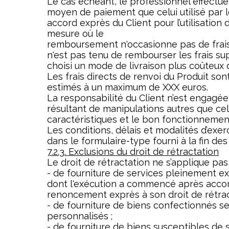
Le cas échéant, le professionnel effectu
moyen de paiement que celui utilisé par le 
accord exprès du Client pour l’utilisatio
mesure où le
remboursement n'occasionne pas de frais 
n'est pas tenu de rembourser les frais s
choisi un mode de livraison plus coûteux
Les frais directs de renvoi du Produit sont
estimés à un maximum de XXX euros.
La responsabilité du Client n’est engagée 
résultant de manipulations autres que cell
caractéristiques et le bon fonctionnemen
Les conditions, délais et modalités d’exer
dans le formulaire-type fourni à la fin de
7.2.3. Exclusions du droit de rétractation
Le droit de rétractation ne s’applique pa
- de fourniture de services pleinement exé
dont l'exécution a commencé après accor
renoncement exprès à son droit de rétrac
- de fourniture de biens confectionnés se
personnalisés ;
- de fourniture de biens susceptibles de 