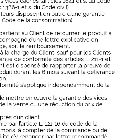
es vices cachés (articles 1641 et s. du Code
s 1386-1 et s. du Code civil).
teurs disposent en outre d'une garantie
 s. Code de la consommation).
partient au Client de retourner le produit à
ccompagné d'une lettre explicative en
nge, soit le remboursement.
 la charge du Client, sauf pour les Clients
ie de conformité des articles L. 211-1 et
ent est dispensé de rapporter la preuve de
oduit durant les 6 mois suivant la délivrance
on.
nformité s’applique indépendamment de la
e mettre en œuvre la garantie des vices
n de la vente ou une réduction du prix de
rès d’un client
ie par l’article L. 121-16 du code de la
compris, à compter de la commande ou de
ibilité d’y renoncer par lettre recommandé