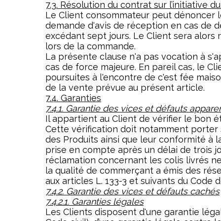
7.3. Résolution du contrat sur l’initiative du
Le Client consommateur peut dénoncer l
demande d'avis de réception en cas de d
excédant sept jours. Le Client sera alo
lors de la commande.
La présente clause n'a pas vocation à s'ap
cas de force majeure. En pareil cas, le Cl
poursuites à l'encontre de c'est fée maiso
de la vente prévue au présent article.
7.4. Garanties
7.4.1. Garantie des vices et défauts appare
Il appartient au Client de vérifier le bon 
Cette vérification doit notamment porter s
des Produits ainsi que leur conformité à
prise en compte après un délai de trois jo
réclamation concernant les colis livrés n
la qualité de commerçant a émis des ré
aux articles L. 133-3 et suivants du Code
7.4.2. Garantie des vices et défauts cachés
7.4.2.1. Garanties légales
Les Clients disposent d'une garantie léga